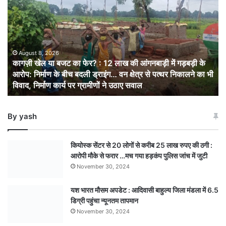
खेल
या
बजट
का
फेर?
:
August 8, 2026
कागज़ी खेल या बजट का फेर? : 12 लाख की आंगनबाड़ी में गड़बड़ी के
12
आरोप: निर्माण के बीच बदली ड्राइंग… वन क्षेत्र से पत्थर निकालने का भी
लाख
विवाद, निर्माण कार्य पर ग्रामीणों ने उठाए सवाल
की
आंगनबाड़ी
में
By yash
गड़बड़ी
के
आरोप:
कियोस्क सेंटर से 20 लोगों से करीब 25 लाख रुपए की ठगी :
निर्माण
आरोपी मौके से फरार …मच गया हड़कंप पुलिस जांच में जुटी
के
November 30, 2024
बीच
बदली
यश भारत मौसम अपडेट : आदिवासी बाहुल्य जिला मंडला में 6.5
ड्राइंग… वन
डिग्री पहुंचा न्यूनतम तापमान
क्षेत्र
से
November 30, 2024
पत्थर