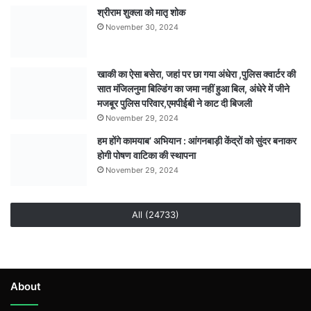
निकालने
श्रीराम शुक्ला को मातृ शोक
का
November 30, 2024
भी
विवाद,
निर्माण
खाकी का ऐसा बसेरा, जहां पर छा गया अंधेरा ,पुलिस क्वार्टर की
कार्य
सात मंजिलनुमा बिल्डिंग का जमा नहीं हुआ बिल, अंधेरे में जीने
पर
मजबूर पुलिस परिवार,एमपीईबी ने काट दी बिजली
ग्रामीणों
November 29, 2024
ने
हम होंगे कामयाब’ अभियान : आंगनबाड़ी केंद्रों को सुंदर बनाकर
उठाए
होगी पोषण वाटिका की स्थापना
सवाल
November 29, 2024
All (24733)
About