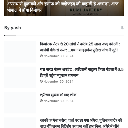
अपराध से मुकाबले और इंसाफ की जद्दोजहद की कहानी है अखाड़ा, आज
कहानी
भोपाल में होगा विमोचन
है
अखाड़ा,
आज
By yash
भोपाल
में
होगा
कियोस्क सेंटर से 20 लोगों से करीब 25 लाख रुपए की ठगी :
विमोचन
आरोपी मौके से फरार …मच गया हड़कंप पुलिस जांच में जुटी
November 30, 2024
यश भारत मौसम अपडेट : आदिवासी बाहुल्य जिला मंडला में 6.5
डिग्री पहुंचा न्यूनतम तापमान
November 30, 2024
श्रीराम शुक्ला को मातृ शोक
November 30, 2024
खाकी का ऐसा बसेरा, जहां पर छा गया अंधेरा ,पुलिस क्वार्टर की
सात मंजिलनुमा बिल्डिंग का जमा नहीं हुआ बिल, अंधेरे में जीने