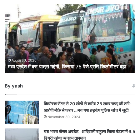
मध्य
प्रदेश
में
बस
यात्रा
महंगी,
किराया
75
पैसे
August 6, 2026
मध्य प्रदेश में बस यात्रा महंगी, किराया 75 पैसे प्रति किलोमीटर बढ़ा
प्रति
किलोमीटर
बढ़ा
By yash
कियोस्क सेंटर से 20 लोगों से करीब 25 लाख रुपए की ठगी :
आरोपी मौके से फरार …मच गया हड़कंप पुलिस जांच में जुटी
November 30, 2024
यश भारत मौसम अपडेट : आदिवासी बाहुल्य जिला मंडला में 6.5
डिग्री पहुंचा न्यूनतम तापमान