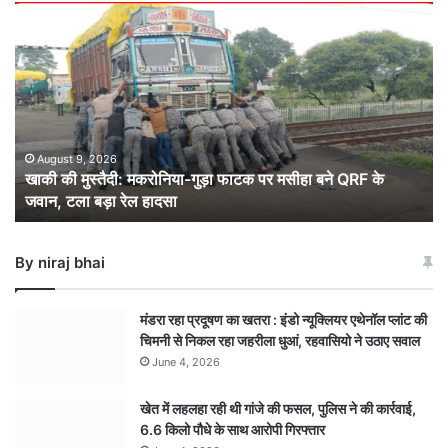
खाकी
की
मुस्तैदी:
मकरोनिया-
गुड़ा
फाटक
पर
मसीहा
August 9, 2026
खाकी की मुस्तैदी: मकरोनिया-गुड़ा फाटक पर मसीहा बने QRF के
बने
जवान, टला बड़ा रेल हादसा
QRF
के
जवान,
By niraj bhai
टला
बड़ा
रेल
मंडरा रहा प्रदूषण का खतरा : इंडो न्यूक्लियर एथेनॉल प्लांट की
हादसा
चिमनी से निकल रहा जहरीला धुआं, रहवासियो ने उठाए सवाल
June 4, 2026
खेत में लहलहा रही थी गांजे की फसल, पुलिस ने की कार्रवाई,
6.6 किलो पौधे के साथ आरोपी गिरफ्तार