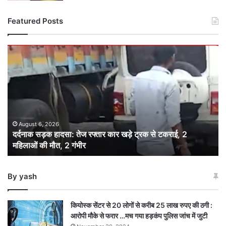
Featured Posts
दर्दनाक
सड़क
हादसा:
तेज
रफ्तार
कार
खड़े
ट्रक
August 6, 2026
दर्दनाक सड़क हादसा: तेज रफ्तार कार खड़े ट्रक से टकराई, 2
से
महिलाओं की मौत, 2 गंभीर
टकराई,
2
महिलाओं
By yash
की
मौत,
2
कियोस्क सेंटर से 20 लोगों से करीब 25 लाख रुपए की ठगी :
गंभीर
आरोपी मौके से फरार …मच गया हड़कंप पुलिस जांच में जुटी