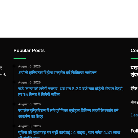
Popular Posts
Co
August 6, 2026
यशभ
िए
अपोलो हॉस्पिटल में होगा राष्ट्रीय दर्द चिकित्सा सम्मेलन
 मंच,
संपर
August 6, 2026
संडे प्लान्स को लगेगी रफ्तार: अब रात 8:30 बजे तक दौड़ेगी भोपाल मेट्रो,
ईमे
हर 15 मिनट में मिलेगी सर्विस
मोबा
August 6, 2026
स्पार्कल एग्ज़िबिशन में लगे प्रीमियम ब्रांड्स,विभिन्न शहरों के स्टॉल बने
Des
आकर्षण का केंद्र
August 6, 2026
Fol
पुलिस की जुआ फड़ पर बड़ी कार्रवाई : 4 बाइक , कार समेत 4.31 लाख