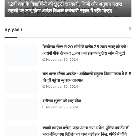
12वीं तक के विद्यार्थियों की छुट्टी सरकारी, निजी और अनुदान प्राप्त
को
स्कूलों पर लागू होगा आदेश शिक्षक कर्मचारी स्कूल में रहेंगे मौजूद
सभी
स्कूल
बंद,
By yash
नर्सरी
से
12वीं
कियोस्क सेंटर से 20 लोगों से करीब 25 लाख रुपए की ठगी :
तक
आरोपी मौके से फरार …मच गया हड़कंप पुलिस जांच में जुटी
के
November 30, 2024
विद्यार्थियों
की
यश भारत मौसम अपडेट : आदिवासी बाहुल्य जिला मंडला में 6.5
छुट्टी
डिग्री पहुंचा न्यूनतम तापमान
सरकारी,
निजी
November 30, 2024
और
अनुदान
श्रीराम शुक्ला को मातृ शोक
प्राप्त
November 30, 2024
स्कूलों
पर
लागू
खाकी का ऐसा बसेरा, जहां पर छा गया अंधेरा ,पुलिस क्वार्टर की
होगा
सात मंजिलनुमा बिल्डिंग का जमा नहीं हुआ बिल, अंधेरे में जीने