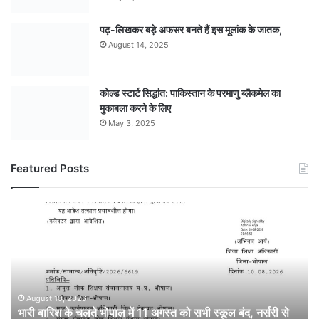
पढ़-लिखकर बड़े अफसर बनते हैं इस मूलांक के जातक,
August 14, 2025
कोल्ड स्टार्ट सिद्धांत: पाकिस्तान के परमाणु ब्लैकमेल का
मुकाबला करने के लिए
May 3, 2025
Featured Posts
भारी
बारिश
के
चलते
भोपाल
में
11
August 10, 2026
भारी बारिश के चलते भोपाल में 11 अगस्त को सभी स्कूल बंद, नर्सरी से
अगस्त