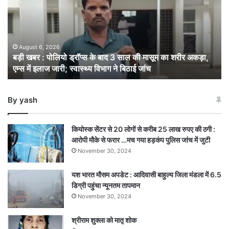
पोलियो
ड्रॉप्स
के
बाद
3
August 6, 2026
बड़ी खबर : पोलियो ड्रॉप्स के बाद 3 साल की मासूम का शरीर अकड़ा,
साल
एम्स में इलाज जारी; स्वास्थ्य विभाग ने बिठाई जांच
की
मासूम
का
By yash
शरीर
अकड़ा,
एम्स
कियोस्क सेंटर से 20 लोगों से करीब 25 लाख रुपए की ठगी :
में
आरोपी मौके से फरार …मच गया हड़कंप पुलिस जांच में जुटी
इलाज
November 30, 2024
जारी;
स्वास्थ्य
यश भारत मौसम अपडेट : आदिवासी बाहुल्य जिला मंडला में 6.5
विभाग
डिग्री पहुंचा न्यूनतम तापमान
ने
बिठाई
November 30, 2024
जांच
श्रीराम शुक्ला को मातृ शोक