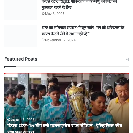
कोल्ड स्टार्ट सिद्धांत: पाकिस्तान के परमाणु ब्लैकमेल का
मुकाबला करने के लिए
May 3, 2025
आज का राशिफल व पंचांग:मिथुन राशि : मन की अस्थिरता के
कारण फैसले लेने में सक्षम नहीं रहेंगे
November 12, 2024
Featured Posts
मंडला
अंडर-15
टीम
बनी
मध्यसप्रदेश
राज्य
चैंपियन
: ऐतिहासिक
August 8, 2026
मंडला अंडर-15 टीम बनी मध्यसप्रदेश राज्य चैंपियन : ऐतिहासिक जीत
जीत
हुआ भव्य स्वागत
हुआ