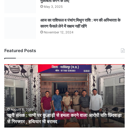
मुकाबला करने के लिए
May 3, 2025
आज का राशिफल व पंचांग:मिथुन राशि : मन की अस्थिरता के
कारण फैसले लेने में सक्षम नहीं रहेंगे
November 12, 2024
Featured Posts
खूनी
सनक
:
पत्नी
पर
कुल्हाड़ी
से
हमला
August 8, 2026
खूनी सनक : पत्नी पर कुल्हाड़ी से हमला करने वाला आरोपी पति छिंदवाड़ा
करने
से गिरफ्तार , हथियार भी बरामद
वाला
आरोपी