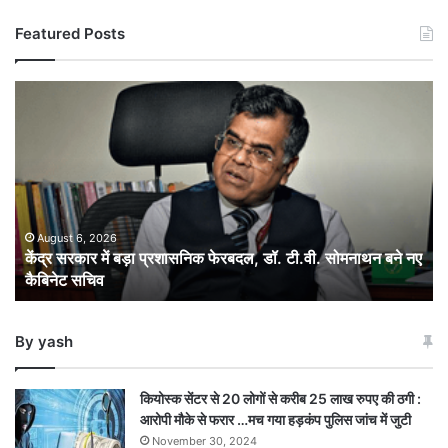
Featured Posts
केंद्र
सरकार
में
बड़ा
प्रशासनिक
फेरबदल,
डॉ.
टी.वी.
August 6, 2026
केंद्र सरकार में बड़ा प्रशासनिक फेरबदल, डॉ. टी.वी. सोमनाथन बने नए
सोमनाथन
कैबिनेट सचिव
बने
नए
कैबिनेट
By yash
सचिव
कियोस्क सेंटर से 20 लोगों से करीब 25 लाख रुपए की ठगी :
आरोपी मौके से फरार …मच गया हड़कंप पुलिस जांच में जुटी
November 30, 2024