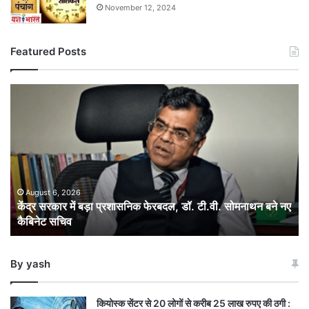
November 12, 2024
Featured Posts
केंद्र
सरकार
में
बड़ा
प्रशासनिक
फेरबदल,
डॉ.
टी.वी.
August 6, 2026
केंद्र सरकार में बड़ा प्रशासनिक फेरबदल, डॉ. टी.वी. सोमनाथन बने नए
सोमनाथन
कैबिनेट सचिव
बने
नए
कैबिनेट
By yash
सचिव
कियोस्क सेंटर से 20 लोगों से करीब 25 लाख रुपए की ठगी :