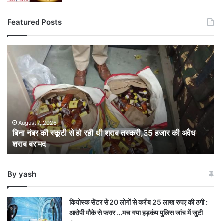
Featured Posts
बिना
नंबर
की
स्कूटी
से
हो
रही
थी
August 7, 2026
बिना नंबर की स्कूटी से हो रही थी शराब तस्करी,35 हजार की अवैध
शराब
शराब बरामद
तस्करी,35
हजार
की
By yash
अवैध
शराब
बरामद
कियोस्क सेंटर से 20 लोगों से करीब 25 लाख रुपए की ठगी :
आरोपी मौके से फरार …मच गया हड़कंप पुलिस जांच में जुटी