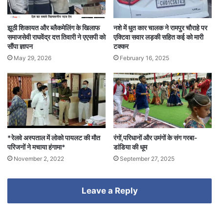
झूठी शिकायत और ब्लैकमेलिंग के खिलाफ
नशे में धुत कार चालक ने रामपुर चौराहे पर
समाजसेवी राघवेंद्र दत्त तिवारी ने एएसपी को
एक्टिवा सवार लड़की सहित कई को मारी
सौंपा ज्ञापन
टक्कर
May 29, 2026
February 16, 2025
*रेलवे अस्पताल में लोको पायलट की मौत
रंगों,परिधानों और उमंगों के संग गरबा-
परिजनों ने मचाया हंगामा*
डांडिया की धूम
November 2, 2022
September 27, 2025
Leave a Reply