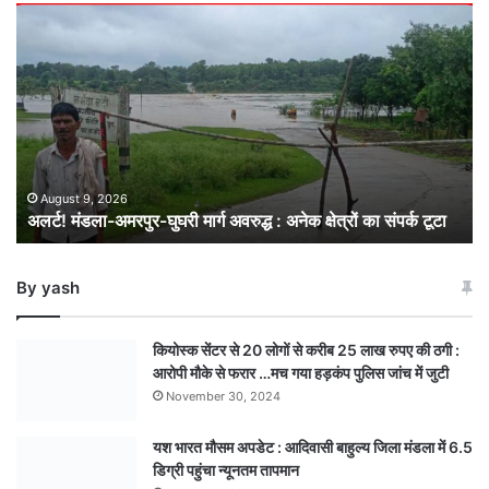
अलर्ट!
मंडला-
अमरपुर-
घुघरी
मार्ग
अवरुद्ध
:
अनेक
क्षेत्रों
August 9, 2026
अलर्ट! मंडला-अमरपुर-घुघरी मार्ग अवरुद्ध : अनेक क्षेत्रों का संपर्क टूटा
का
संपर्क
टूटा
By yash
कियोस्क सेंटर से 20 लोगों से करीब 25 लाख रुपए की ठगी :
आरोपी मौके से फरार …मच गया हड़कंप पुलिस जांच में जुटी
November 30, 2024
यश भारत मौसम अपडेट : आदिवासी बाहुल्य जिला मंडला में 6.5
डिग्री पहुंचा न्यूनतम तापमान