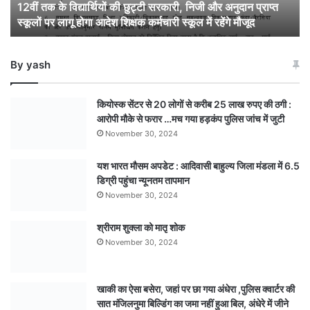
12वीं तक के विद्यार्थियों की छुट्टी सरकारी, निजी और अनुदान प्राप्त
को
स्कूलों पर लागू होगा आदेश शिक्षक कर्मचारी स्कूल में रहेंगे मौजूद
सभी
स्कूल
बंद,
By yash
नर्सरी
से
12वीं
कियोस्क सेंटर से 20 लोगों से करीब 25 लाख रुपए की ठगी :
तक
आरोपी मौके से फरार …मच गया हड़कंप पुलिस जांच में जुटी
के
November 30, 2024
विद्यार्थियों
की
यश भारत मौसम अपडेट : आदिवासी बाहुल्य जिला मंडला में 6.5
छुट्टी
डिग्री पहुंचा न्यूनतम तापमान
सरकारी,
निजी
November 30, 2024
और
अनुदान
श्रीराम शुक्ला को मातृ शोक
प्राप्त
November 30, 2024
स्कूलों
पर
लागू
खाकी का ऐसा बसेरा, जहां पर छा गया अंधेरा ,पुलिस क्वार्टर की
होगा
सात मंजिलनुमा बिल्डिंग का जमा नहीं हुआ बिल, अंधेरे में जीने