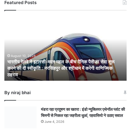
Featured Posts
भारतीय
रेलवे
ने
इटारसी-
मदन
महल
के
August 10, 2026
भारतीय रेलवे ने इटारसी-मदन महल के बीच दैनिक पैसेंजर सेवा शुरू
बीच
करने की दी स्वीकृति : नरसिंहपुर और श्रीधाम में करेगी वाणिज्यिक
दैनिक
ठहराव
पैसेंजर
सेवा
शुरू
By niraj bhai
करने
की
दी
मंडरा रहा प्रदूषण का खतरा : इंडो न्यूक्लियर एथेनॉल प्लांट की
स्वीकृति
चिमनी से निकल रहा जहरीला धुआं, रहवासियो ने उठाए सवाल
:
June 4, 2026
नरसिंहपुर
और