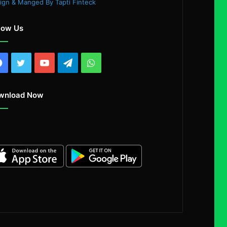
ign & Manged By Tapti Finteck
low Us
Facebook
Twitter
YouTube
Telegram
WhatsApp
wnload Now