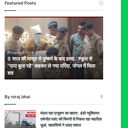
Featured Posts
8
साल
की
मासूम
से
दुष्कर्म
August 6, 2026
के
8 साल की मासूम से दुष्कर्म के बाद हत्या : स्कूल से
बाद
“पापा बुला रहे” कहकर ले गया दरिंदा, जंगल में मिला
हत्या
शव
:
स्कूल
से
“पापा
By niraj bhai
बुला
रहे”
कहकर
मंडरा रहा प्रदूषण का खतरा : इंडो न्यूक्लियर
ले
एथेनॉल प्लांट की चिमनी से निकल रहा जहरीला
गया
धुआं, रहवासियो ने उठाए सवाल
दरिंदा,