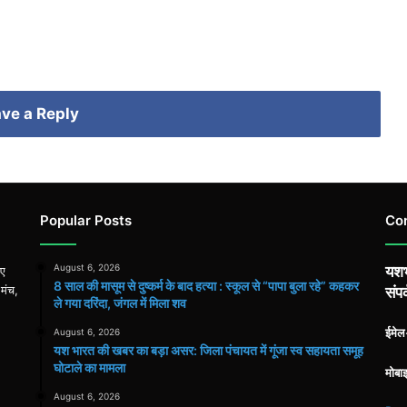
ve a Reply
Popular Posts
Co
August 6, 2026
यशभ
िए
8 साल की मासूम से दुष्कर्म के बाद हत्या : स्कूल से “पापा बुला रहे” कहकर
 मंच,
संपर
ले गया दरिंदा, जंगल में मिला शव
ईमे
August 6, 2026
यश भारत की खबर का बड़ा असर: जिला पंचायत में गूंजा स्व सहायता समूह
घोटाले का मामला
मोबा
August 6, 2026