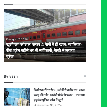
खुशी
का
‘स्पेशल’
सफर
4
फेरों
August 7, 2026
में
खुशी का ‘स्पेशल’ सफर 4 फेरों में ही खत्म: ग्वालियर-
ही
रीवा ट्रेन महीने भर भी नहीं चली, रेलवे ने लगाया
खत्म:
ब्रेक!
ग्वालियर-
रीवा
ट्रेन
महीने
By yash
भर
भी
नहीं
कियोस्क सेंटर से 20 लोगों से करीब 25 लाख
चली,
रुपए की ठगी : आरोपी मौके से फरार …मच गया
रेलवे
हड़कंप पुलिस जांच में जुटी
ने
November 30, 2024
लगाया