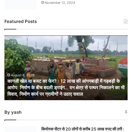
November 12, 2024
Featured Posts
कागज़ी
खेल
या
बजट
का
फेर?
:
August 8, 2026
कागज़ी खेल या बजट का फेर? : 12 लाख की आंगनबाड़ी में गड़बड़ी के
12
आरोप: निर्माण के बीच बदली ड्राइंग… वन क्षेत्र से पत्थर निकालने का भी
लाख
विवाद, निर्माण कार्य पर ग्रामीणों ने उठाए सवाल
की
आंगनबाड़ी
में
By yash
गड़बड़ी
के
आरोप:
कियोस्क सेंटर से 20 लोगों से करीब 25 लाख रुपए की ठगी :
निर्माण