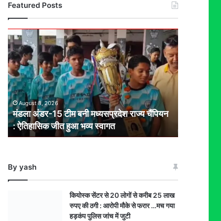
Featured Posts
मंडला
अंडर-15
टीम
बनी
मध्यसप्रदेश
राज्य
चैंपियन
August 8, 2026
: ऐतिहासिक
मंडला अंडर-15 टीम बनी मध्यसप्रदेश राज्य चैंपियन
जीत
: ऐतिहासिक जीत हुआ भव्य स्वागत
हुआ
भव्य
स्वागत
By yash
कियोस्क सेंटर से 20 लोगों से करीब 25 लाख
रुपए की ठगी : आरोपी मौके से फरार …मच गया
हड़कंप पुलिस जांच में जुटी