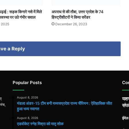
पढ़ाई : सड़क किनारे नशे में मिले
अपराध से की तौबा, उत्तर प्रदेश के 74
व्यवस्था पर उठे गंभीर सवाल
हिस्ट्रीशीटरों ने किया सरेंडर
 2025
December 26, 2023
ve a Reply
Popular Posts
Co
August 8, 2026
यशभ
िए
मंडला अंडर-15 टीम बनी मध्यसप्रदेश राज्य चैंपियन : ऐतिहासिक जीत
 मंच,
संपर
हुआ भव्य स्वागत
ईमे
August 8, 2026
एडवोकेट स्नेह मिश्रा को मातृ शोक