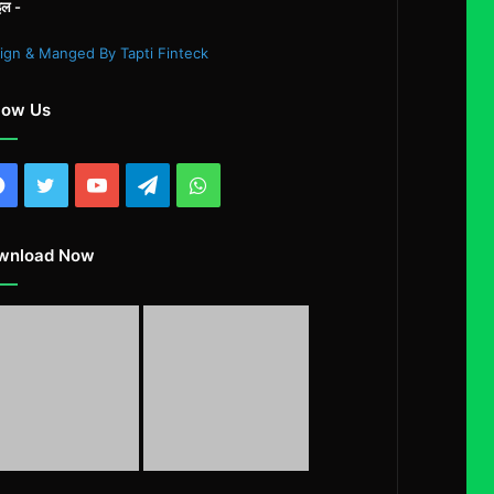
इल -
ign & Manged By Tapti Finteck
low Us
Facebook
Twitter
YouTube
Telegram
WhatsApp
wnload Now