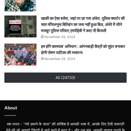
खाकी का ऐसा बसेरा, जहां पर छा गया अंधेरा ,पुलिस क्वार्टर की
सात मंजिलनुमा बिल्डिंग का जमा नहीं हुआ बिल, अंधेरे में जीने
मजबूर पुलिस परिवार,एमपीईबी ने काट दी बिजली
November 29, 2024
हम होंगे कामयाब’ अभियान : आंगनबाड़ी केंद्रों को सुंदर बनाकर
होगी पोषण वाटिका की स्थापना
November 29, 2024
All (24733)
About
यश भारत - "नये ज़माने के साथ" की कोशिश है आपकी भाषा में, आपके लिए ऎसी सामग्री
देने की जो आपको ज़िंदगी में आगे बढ़ने में मदद दे। और एक मंच, आपकी आवाज़ उठाने के