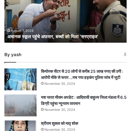
बच्चों
को
मिला
‘सरप्राइज’
August 7, 2026
अचानक स्कूल पहुंचे अफसर, बच्चों को मिला ‘सरप्राइज’
By yash
कियोस्क सेंटर से 20 लोगों से करीब 25 लाख रुपए की ठगी :
आरोपी मौके से फरार …मच गया हड़कंप पुलिस जांच में जुटी
November 30, 2024
यश भारत मौसम अपडेट : आदिवासी बाहुल्य जिला मंडला में 6.5
डिग्री पहुंचा न्यूनतम तापमान
November 30, 2024
श्रीराम शुक्ला को मातृ शोक
November 30, 2024