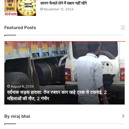
कारण फैसले लेने में सक्षम नहीं रहेंगे
November 12, 2024
Featured Posts
दर्दनाक
सड़क
हादसा:
तेज
रफ्तार
कार
खड़े
ट्रक
August 6, 2026
दर्दनाक सड़क हादसा: तेज रफ्तार कार खड़े ट्रक से टकराई, 2
से
महिलाओं की मौत, 2 गंभीर
टकराई,
2
महिलाओं
By niraj bhai
की
मौत,
2