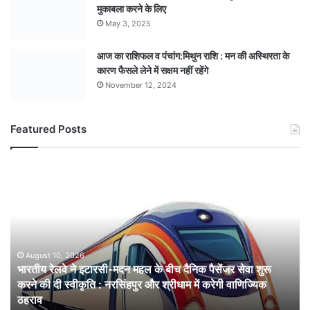
मुकाबला करने के लिए
May 3, 2025
आज का राशिफल व पंचांग:मिथुन राशि : मन की अस्थिरता के
कारण फैसले लेने में सक्षम नहीं रहेंगे
November 12, 2024
Featured Posts
भारतीय
रेलवे
ने
इटारसी-
मदन
महल
के
August 10, 2026
भारतीय रेलवे ने इटारसी-मदन महल के बीच दैनिक पैसेंजर सेवा शुरू
बीच
करने की दी स्वीकृति : नरसिंहपुर और श्रीधाम में करेगी वाणिज्यिक
दैनिक
ठहराव
पैसेंजर