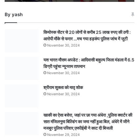
सेवा
शुरू
By yash
करने
की
दी
कियोस्क सेंटर से 20 लोगों से करीब 25 लाख रुपए की ठगी :
स्वीकृति
आरोपी मौके से फरार …मच गया हड़कंप पुलिस जांच में जुटी
:
November 30, 2024
नरसिंहपुर
और
यश भारत मौसम अपडेट : आदिवासी बाहुल्य जिला मंडला में 6.5
श्रीधाम
डिग्री पहुंचा न्यूनतम तापमान
में
करेगी
November 30, 2024
वाणिज्यिक
ठहराव
श्रीराम शुक्ला को मातृ शोक
November 30, 2024
खाकी का ऐसा बसेरा, जहां पर छा गया अंधेरा ,पुलिस क्वार्टर की
सात मंजिलनुमा बिल्डिंग का जमा नहीं हुआ बिल, अंधेरे में जीने
मजबूर पुलिस परिवार,एमपीईबी ने काट दी बिजली
November 29, 2024