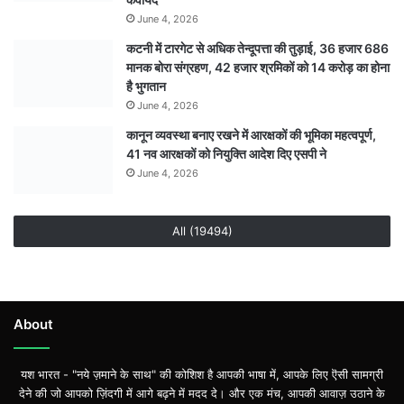
June 4, 2026
कटनी में टारगेट से अधिक तेन्दूपत्ता की तुड़ाई, 36 हजार 686
मानक बोरा संग्रहण, 42 हजार श्रमिकों को 14 करोड़ का होना
है भुगतान
June 4, 2026
कानून व्यवस्था बनाए रखने में आरक्षकों की भूमिका महत्वपूर्ण,
41 नव आरक्षकों को नियुक्ति आदेश दिए एसपी ने
June 4, 2026
All (19494)
About
यश भारत - "नये ज़माने के साथ" की कोशिश है आपकी भाषा में, आपके लिए ऎसी सामग्री
देने की जो आपको ज़िंदगी में आगे बढ़ने में मदद दे। और एक मंच, आपकी आवाज़ उठाने के