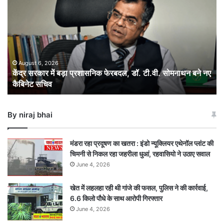
में
बड़ा
प्रशासनिक
फेरबदल,
डॉ.
टी.वी.
August 6, 2026
केंद्र सरकार में बड़ा प्रशासनिक फेरबदल, डॉ. टी.वी. सोमनाथन बने नए
सोमनाथन
कैबिनेट सचिव
बने
नए
कैबिनेट
By niraj bhai
सचिव
मंडरा रहा प्रदूषण का खतरा : इंडो न्यूक्लियर एथेनॉल प्लांट की
चिमनी से निकल रहा जहरीला धुआं, रहवासियो ने उठाए सवाल
June 4, 2026
खेत में लहलहा रही थी गांजे की फसल, पुलिस ने की कार्रवाई,
6.6 किलो पौधे के साथ आरोपी गिरफ्तार
June 4, 2026