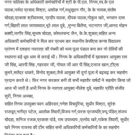
नगर पालिका के अधिकारी कर्मचारियों में श्री के पी.एल. निगम,स्व.के एल
पाठक,नर्मदा प्रसाद मिश्रा, अशोक गर्ग,मधुसूदन गौर, के के नायक,संतोष
चोदहा,प्रकाश श्रीवास्तव, प्रदीप पाठक, दीपक पाठक,गोकुल खरे, भगवान दास
गर्ग,बिहारी लाल जायसवाल,भूरे लाल दुबे, ,मुन्ना बिलैया, भटनागर जी,आनद मोहन
बक्शी,जागीर सिंह,सुभाष चोदहा, कोमलचन्द जैन, के.के.शुक्ला,सहित अन्य
अधिकारी कर्मचारियों ने मिल कर प्रथम बार स्थानीय केसीएस कन्या विद्यालय
प्रांगण में दशहरा नवरात्र की पंचमी को भव्य पूजा पंडाल बना कर नो देवियों की
स्थापना बड़े धूम धाम से कराई थी। निगम के अधिकारियों में ख़ासकर आयुक्त राम
जी सिंह, आरपी सिंह ,गहरवार जी, गोयल जी आर पी सिंह,एजाज खान,टीएस
कुमरे,सतेंद्र धाकरे, विनोद शुक्ला,जैसे आयुक्त भी दुर्गा पूजा में बढ़चढ़ कर सहयोग
प्रदान करते थे। फिर नगर सरकार बनी तो सभी महापौर पार्षदों ने सहयोग किया जो
आज भी जारी है अभी निगम के नवगता आयुक्त नीलेश दुबे, महापौर प्रीति संजीव
सुरी, निगम अध्यक्ष,
सहित निगम उपयुक्त पवन अहिरवार,गणेश विचपुरिया, सुधीर मिश्रा, सुरेश
राजपूत,नागेंद्र पटेल, आलोक तिवारी,विजय गर्ग,पारस प्रजापति,पप्पू पंडित,संजय
चोदहा, शनिज रजक,प्रकाश पांडे, राम उपाध्याय ,प्रमोद खरे,राकेश तिवारी, सुधीर
खरे निगम राजस्व की टीम सहित सभी अधिकारियों कर्मचारियों के का सहयोग