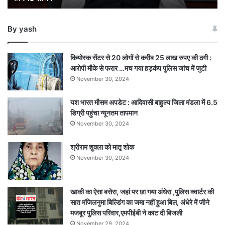
नए
कैबिनेट
By yash
सचिव
कियोस्क सेंटर से 20 लोगों से करीब 25 लाख रुपए की ठगी :
आरोपी मौके से फरार …मच गया हड़कंप पुलिस जांच में जुटी
November 30, 2024
यश भारत मौसम अपडेट : आदिवासी बाहुल्य जिला मंडला में 6.5
डिग्री पहुंचा न्यूनतम तापमान
November 30, 2024
श्रीराम शुक्ला को मातृ शोक
November 30, 2024
खाकी का ऐसा बसेरा, जहां पर छा गया अंधेरा ,पुलिस क्वार्टर की
सात मंजिलनुमा बिल्डिंग का जमा नहीं हुआ बिल, अंधेरे में जीने
मजबूर पुलिस परिवार,एमपीईबी ने काट दी बिजली
November 29, 2024