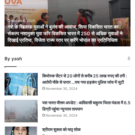
युवाओं
ने
बुलंद
की
August 6, 2026
नशे के खिलाफ युवाओं ने बुलंद की आवाज, लिया विकसित भारत का
आवाज,
संकल्प नशामुक्त युवा फॉर विकसित भारत में 250 से अधिक युवाओं ने
लिया
दिखाई प्रतिभा, विजेता राज्य स्तर पर करेंगे भोपाल का प्रतिनिधित्व
विकसित
भारत
का
By yash
संकल्प
नशामुक्त
युवा
कियोस्क सेंटर से 20 लोगों से करीब 25 लाख रुपए की ठगी :
फॉर
आरोपी मौके से फरार …मच गया हड़कंप पुलिस जांच में जुटी
विकसित
November 30, 2024
भारत
में
यश भारत मौसम अपडेट : आदिवासी बाहुल्य जिला मंडला में 6.5
250
डिग्री पहुंचा न्यूनतम तापमान
से
अधिक
November 30, 2024
युवाओं
ने
श्रीराम शुक्ला को मातृ शोक
दिखाई