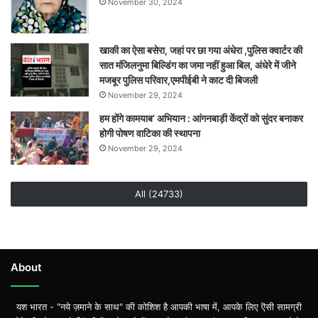
November 30, 2024
प्रतिभा,
विजेता
राज्य
खाकी का ऐसा बसेरा, जहां पर छा गया अंधेरा ,पुलिस क्वार्टर की
स्तर
सात मंजिलनुमा बिल्डिंग का जमा नहीं हुआ बिल, अंधेरे में जीने
पर
मजबूर पुलिस परिवार,एमपीईबी ने काट दी बिजली
करेंगे
November 29, 2024
भोपाल
हम होंगे कामयाब’ अभियान : आंगनबाड़ी केंद्रों को सुंदर बनाकर
का
होगी पोषण वाटिका की स्थापना
प्रतिनिधित्व
November 29, 2024
All (24733)
About
यश भारत - "नये ज़माने के साथ" की कोशिश है आपकी भाषा में, आपके लिए ऎसी सामग्री