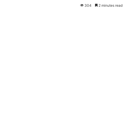
304
2 minutes read