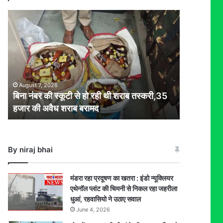
बिना
नंबर
की
स्कूटी
से
हो
रही
August 7, 2026
थी
बिना नंबर की स्कूटी से हो रही थी शराब तस्करी,35
शराब
हजार की अवैध शराब बरामद
तस्करी,35
हजार
की
अवैध
By niraj bhai
शराब
बरामद
मंडरा रहा प्रदूषण का खतरा : इंडो न्यूक्लियर
एथेनॉल प्लांट की चिमनी से निकल रहा जहरीला
धुआं, रहवासियो ने उठाए सवाल
June 4, 2026