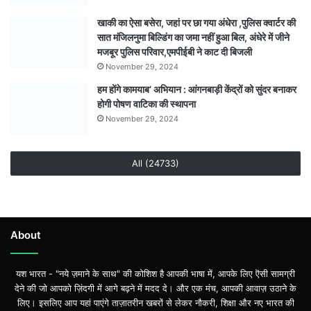
खाकी का ऐसा बसेरा, जहां पर छा गया अंधेरा ,पुलिस क्वार्टर की
सात मंजिलनुमा बिल्डिंग का जमा नहीं हुआ बिल, अंधेरे में जीने
मजबूर पुलिस परिवार,एमपीईबी ने काट दी बिजली
November 29, 2024
हम होंगे कामयाब’ अभियान : आंगनबाड़ी केंद्रों को सुंदर बनाकर
होगी पोषण वाटिका की स्थापना
November 29, 2024
All (24733)
About
यश भारत - "नये ज़माने के साथ" की कोशिश है आपकी भाषा में, आपके लिए ऎसी सामग्री
देने की जो आपको ज़िंदगी में आगे बढ़ने में मदद दे। और एक मंच, आपकी आवाज़ उठाने के
लिए। इसलिए आप यहां पाएंगे ताज़ातरीन खबरों से लेकर नौकरी, शिक्षा और नए भारत की