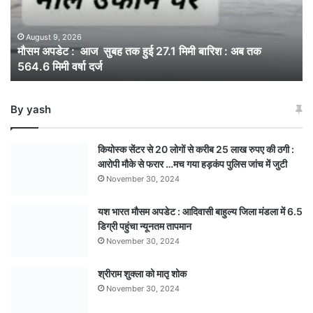
तक
हुई
27.1
August 9, 2026
मौसम अपडेट : आज सुबह तक हुई 27.1 मिमी बारिश : अब तक
मिमी
564.6 मिमी वर्षा दर्ज
बारिश
:
अब
By yash
तक
564.6
मिमी
कियोस्क सेंटर से 20 लोगों से करीब 25 लाख रुपए की ठगी :
वर्षा
आरोपी मौके से फरार …मच गया हड़कंप पुलिस जांच में जुटी
दर्ज
November 30, 2024
यश भारत मौसम अपडेट : आदिवासी बाहुल्य जिला मंडला में 6.5
डिग्री पहुंचा न्यूनतम तापमान
November 30, 2024
श्रीराम शुक्ला को मातृ शोक
November 30, 2024