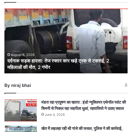
दर्दनाक
सड़क
हादसा:
तेज
रफ्तार
कार
खड़े
ट्रक
August 6, 2026
दर्दनाक सड़क हादसा: तेज रफ्तार कार खड़े ट्रक से टकराई, 2
से
महिलाओं की मौत, 2 गंभीर
टकराई,
2
महिलाओं
By niraj bhai
की
मौत,
2
मंडरा रहा प्रदूषण का खतरा : इंडो न्यूक्लियर एथेनॉल प्लांट की
गंभीर
चिमनी से निकल रहा जहरीला धुआं, रहवासियो ने उठाए सवाल
June 4, 2026
खेत में लहलहा रही थी गांजे की फसल, पुलिस ने की कार्रवाई,