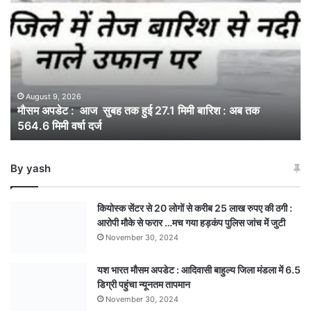
अपडेट
:
आज
सुबह
तक
हुई
27.1
August 9, 2026
मौसम अपडेट : आज सुबह तक हुई 27.1 मिमी बारिश : अब तक
मिमी
564.6 मिमी वर्षा दर्ज
बारिश
:
अब
By yash
तक
564.6
मिमी
कियोस्क सेंटर से 20 लोगों से करीब 25 लाख रुपए की ठगी :
वर्षा
आरोपी मौके से फरार …मच गया हड़कंप पुलिस जांच में जुटी
दर्ज
November 30, 2024
यश भारत मौसम अपडेट : आदिवासी बाहुल्य जिला मंडला में 6.5
डिग्री पहुंचा न्यूनतम तापमान
November 30, 2024