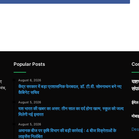
Popular Posts
Co
August 6, 2026
यशभ
िए
केंद्र सरकार में बड़ा प्रशासनिक फेरबदल, डॉ. टी.वी. सोमनाथन बने नए
 मंच,
संपर
कैबिनेट सचिव
ईमे
August 5, 2026
यश भारत की खबर का असर: तीन साल का दर्द होगा खत्म, स्कूल को जल्द
मिलेगी नई इमारत
मोबा
August 5, 2026
Des
अमानक बीज पर कृषि विभाग की बड़ी कार्रवाई : 4 बीज विक्रेताओं के
लाइसेंस निलंबित