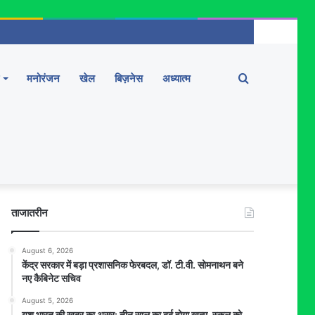
Search
मनोरंजन
खेल
बिज़नेस
अध्यात्म
for
ताजातरीन
August 6, 2026
केंद्र सरकार में बड़ा प्रशासनिक फेरबदल, डॉ. टी.वी. सोमनाथन बने
नए कैबिनेट सचिव
August 5, 2026
यश भारत की खबर का असर: तीन साल का दर्द होगा खत्म, स्कूल को