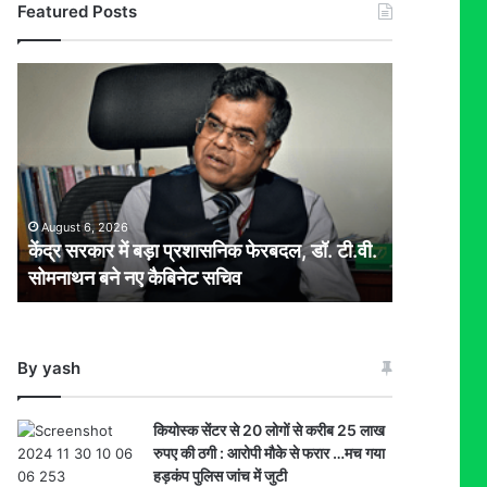
Featured Posts
केंद्र
सरकार
में
बड़ा
प्रशासनिक
फेरबदल,
डॉ.
August 6, 2026
टी.वी.
केंद्र सरकार में बड़ा प्रशासनिक फेरबदल, डॉ. टी.वी.
सोमनाथन
सोमनाथन बने नए कैबिनेट सचिव
बने
नए
कैबिनेट
सचिव
By yash
कियोस्क सेंटर से 20 लोगों से करीब 25 लाख
रुपए की ठगी : आरोपी मौके से फरार …मच गया
हड़कंप पुलिस जांच में जुटी