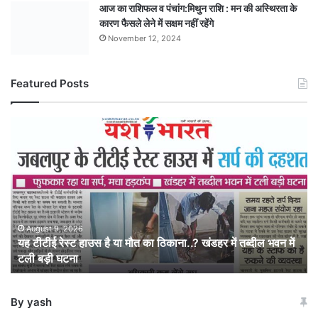
आज का राशिफल व पंचांग:मिथुन राशि : मन की अस्थिरता के
कारण फैसले लेने में सक्षम नहीं रहेंगे
November 12, 2024
Featured Posts
यह
टीटीई
रेस्ट
हाउस
है
या
मौत
का
August 9, 2026
यह टीटीई रेस्ट हाउस है या मौत का ठिकाना..? खंडहर में तब्दील भवन में
ठिकाना..?
टली बड़ी घटना
खंडहर
में
तब्दील
By yash
भवन
में