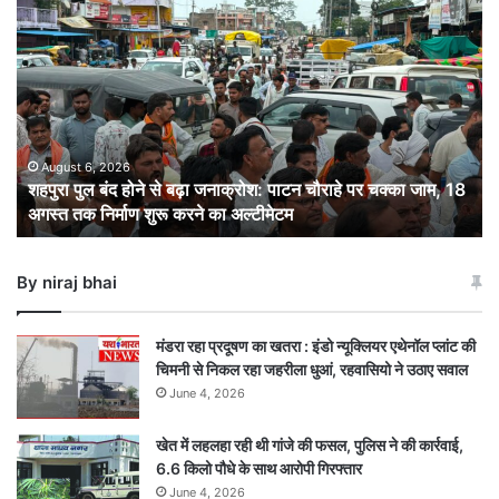
शहपुरा
पुल
बंद
होने
से
बढ़ा
जनाक्रोश:
पाटन
August 6, 2026
शहपुरा पुल बंद होने से बढ़ा जनाक्रोश: पाटन चौराहे पर चक्का जाम, 18
चौराहे
अगस्त तक निर्माण शुरू करने का अल्टीमेटम
पर
चक्का
जाम,
By niraj bhai
18
अगस्त
तक
मंडरा रहा प्रदूषण का खतरा : इंडो न्यूक्लियर एथेनॉल प्लांट की
निर्माण
चिमनी से निकल रहा जहरीला धुआं, रहवासियो ने उठाए सवाल
शुरू
June 4, 2026
करने
का
खेत में लहलहा रही थी गांजे की फसल, पुलिस ने की कार्रवाई,
अल्टीमेटम
6.6 किलो पौधे के साथ आरोपी गिरफ्तार
June 4, 2026