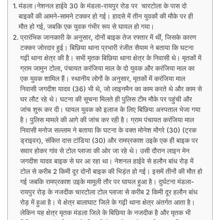
मंडला।नेशनल हाईवे 30 के मंडला-रायपुर रोड पर चारटोला के पास दो
बाइकों की आमने-सामने टक्कर हो गई। हादसे में तीन युवकों की मौके पर ही
मौत हो गई, जबकि एक युवक गंभीर रूप से घायल हो गया।
प्रारंभिक जानकारी के अनुसार, दोनों बाइक तेज रफ्तार में थीं, जिसके कारण
टक्कर जोरदार हुई। बिछिया थाना प्रभारी रंजीत सैयाम ने बताया कि घटना
गढ़ी थाना क्षेत्र की है। सभी मृतक बिछिया थाना क्षेत्र के निवासी थे। मृतकों में
ग्राम जामुन टोला, पंचायत करंजिया माल के दो युवक और करंजिया माल का
एक युवक शामिल हैं। स्थानीय लोगों के अनुसार, मृतकों में करंजिया माल
निवासी जगदीश यादव (36) भी थे, जो लाइनमैन का काम करते थे और काम से
घर लौट रहे थे। घटना की सूचना मिलते ही पुलिस टीम मौके पर पहुंची और
जांच शुरू कर दी। घायल युवक को इलाज के लिए बिछिया अस्पताल भेजा गया
है। पुलिस मामले की आगे की जांच कर रही है। ग्राम पंचायत करंजिया माल
निवासी मनोज सल्लाम ने बताया कि घटना के वक्त मोनेश मोंगरे (30) (ट्रक
ड्राइवर), संकित दास टांडिया (30) और रामप्रकाश उइके एक ही बाइक पर
सवार होकर गांव से टोल प्लाजा की ओर जा रहे थे। उसी दौरान लाइन मेन
जगदीश यादव बाइक से घर आ रहा था। नेशनल हाईवे से हलौन बांध रोड़ में
टोल से करीब 2 किमी दूर दोनों बाइक की भिड़ंत हो गई। इसमें तीनों की मौत हो
गई जबकि रामप्रकाश उइके मामूली तौर पर घायल हुआ है। दुर्घटना मंडला-
रायपुर रोड़ के नजदीक चारटोला टोल प्लाजा से करीब 2 किमी दूर हलौन बांध
रोड़ में हुआ है। ये क्षेत्र बालाघाट जिले के गढ़ी थाना क्षेत्र अंतर्गत आता है।
लेकिन यह क्षेत्र मृतक मंडला जिले के बिछिया के नजदीक है और मृतक भी