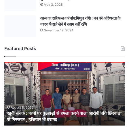
May 3, 2025
आज का राशिफल व पंचांग:मिथुन राशि : मन की अस्थिरता के
कारण फैसले लेने में सक्षम नहीं रहेंगे
November 12, 2024
Featured Posts
खूनी
सनक
:
पत्नी
पर
कुल्हाड़ी
से
हमला
August 8, 2026
खूनी सनक : पत्नी पर कुल्हाड़ी से हमला करने वाला आरोपी पति छिंदवाड़ा
करने
से गिरफ्तार , हथियार भी बरामद
वाला
आरोपी