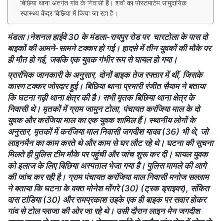
बिछिया थाना अंतर्गत गांव के निवासी हैं। शवों का पोस्टमार्टम सामुदायिक
स्वास्थ्य केंद्र बिछिया में किया जा रहा है।
मंडला।नेशनल हाईवे 30 के मंडला-रायपुर रोड पर चारटोला के पास दो
बाइकों की आमने-सामने टक्कर हो गई। हादसे में तीन युवकों की मौके पर
ही मौत हो गई, जबकि एक युवक गंभीर रूप से घायल हो गया।
प्रारंभिक जानकारी के अनुसार, दोनों बाइक तेज रफ्तार में थीं, जिसके
कारण टक्कर जोरदार हुई। बिछिया थाना प्रभारी रंजीत सैयाम ने बताया
कि घटना गढ़ी थाना क्षेत्र की है। सभी मृतक बिछिया थाना क्षेत्र के
निवासी थे। मृतकों में ग्राम जामुन टोला, पंचायत करंजिया माल के दो
युवक और करंजिया माल का एक युवक शामिल हैं। स्थानीय लोगों के
अनुसार, मृतकों में करंजिया माल निवासी जगदीश यादव (36) भी थे, जो
लाइनमैन का काम करते थे और काम से घर लौट रहे थे। घटना की सूचना
मिलते ही पुलिस टीम मौके पर पहुंची और जांच शुरू कर दी। घायल युवक
को इलाज के लिए बिछिया अस्पताल भेजा गया है। पुलिस मामले की आगे
की जांच कर रही है। ग्राम पंचायत करंजिया माल निवासी मनोज सल्लाम
ने बताया कि घटना के वक्त मोनेश मोंगरे (30) (ट्रक ड्राइवर), संकित
दास टांडिया (30) और रामप्रकाश उइके एक ही बाइक पर सवार होकर
गांव से टोल प्लाजा की ओर जा रहे थे। उसी दौरान लाइन मेन जगदीश