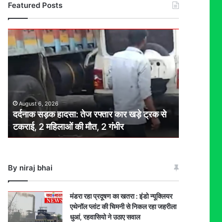
Featured Posts
दर्दनाक
सड़क
हादसा:
तेज
रफ्तार
कार
खड़े
August 6, 2026
ट्रक
दर्दनाक सड़क हादसा: तेज रफ्तार कार खड़े ट्रक से
से
टकराई, 2 महिलाओं की मौत, 2 गंभीर
टकराई,
2
महिलाओं
की
By niraj bhai
मौत,
2
गंभीर
मंडरा रहा प्रदूषण का खतरा : इंडो न्यूक्लियर
एथेनॉल प्लांट की चिमनी से निकल रहा जहरीला
धुआं, रहवासियो ने उठाए सवाल