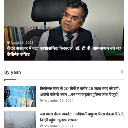
केंद्र
सरकार
में
बड़ा
प्रशासनिक
फेरबदल,
डॉ.
टी.वी.
August 6, 2026
केंद्र सरकार में बड़ा प्रशासनिक फेरबदल, डॉ. टी.वी. सोमनाथन बने नए
सोमनाथन
कैबिनेट सचिव
बने
नए
कैबिनेट
By yash
सचिव
कियोस्क सेंटर से 20 लोगों से करीब 25 लाख रुपए की ठगी :
आरोपी मौके से फरार …मच गया हड़कंप पुलिस जांच में जुटी
November 30, 2024
यश भारत मौसम अपडेट : आदिवासी बाहुल्य जिला मंडला में 6.5
डिग्री पहुंचा न्यूनतम तापमान
November 30, 2024