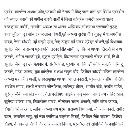
प्रदेश कांग्रेस अध्यक्ष जीतू पटवारी की नेतृत्व में किए जाने वाले इस विरोध प्रदर्शन
को सफल बनाने की अपील करने वालों में जिला कांग्रेस कमेटी अध्यक्ष शहर
राजकुमार पचौरी, ग्रामीण अध्यक्ष डॉ आनंद अहिरवार,लोकसभा प्रत्याशी गुड्डू
राजा बुंदेला, पूर्व सांसद नन्दलाल चौधरी,पूर्व अध्यक्ष सुदेश जैन गुड्डू भैया,जगदीश
यादव, रेखा चौधरी, पूर्व मंत्री प्रभु सिंह ठाकुर हर्ष यादव,सुरेंद्र चौधरी,पूर्व विधायक
सुनील जैन, नारायण प्रजापति, तरवर सिंह लोधी, पूर्व निगम अध्यक्ष त्रिलोकी नाथ
कटारे, अमित रामजी दुबे, मुकुल पुरोहित, विधानसभा प्रत्याशी नीरज शर्मा, निधी
सुनील जैन, पूर्व उप महापोर पं. संतोष पांडे, पुरुषोत्तम चौबे, डाँ संदीप सबलोक, सिन्टू
कटारे, महेश जाटव, युवा कांग्रेस अध्यक्ष राहुल चौबे, जितेंद्र चौधरी,महिला कांग्रेस
अध्यक्ष महजबीन अली, एनएसयूआई अध्यक्ष अक्षत कोठारी, प्रवक्ता आशीष ज्योतिषी,
अवधेश तोमर, लक्ष्मी नारायण सोनकिया, शैलेन्द्र तोमर, आशीष चौबे, प्रदीप पांडेय,
सुरेंद्र चौबे ,रमाकांत यादव, नेता प्रतिपक्ष बाबूसिंह बब्बू यादव, पार्षद गण ताहिर खान,
सुलेखा राकेश राय, शिवशंकर यादव, नीलोफर चमन अंसारी, शशि महेश जाटव,
रोशनी वसीम खान, ब्लॉक अध्यक्ष गण प्रेम नारायण विश्वकर्मा, योगराज कोरी, समीर
खान, कमलेश साहू, पूर्व नेता प्रतिपक्ष चक्रेश सिंघई, जितेंद्र सिंह चावला, जितेंद्र
रोहण, दीनदयाल तिवारी के साथ समस्त विभाग, प्रकोष्ठ एवं समितियों के पदाधिकारी