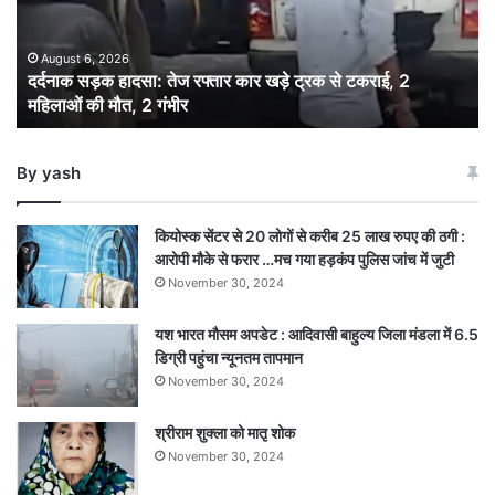
कार
खड़े
ट्रक
August 6, 2026
दर्दनाक सड़क हादसा: तेज रफ्तार कार खड़े ट्रक से टकराई, 2
से
महिलाओं की मौत, 2 गंभीर
टकराई,
2
महिलाओं
By yash
की
मौत,
2
कियोस्क सेंटर से 20 लोगों से करीब 25 लाख रुपए की ठगी :
गंभीर
आरोपी मौके से फरार …मच गया हड़कंप पुलिस जांच में जुटी
November 30, 2024
यश भारत मौसम अपडेट : आदिवासी बाहुल्य जिला मंडला में 6.5
डिग्री पहुंचा न्यूनतम तापमान
November 30, 2024
श्रीराम शुक्ला को मातृ शोक
November 30, 2024