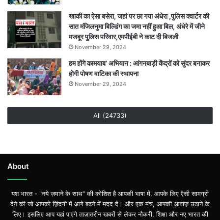
खाकी का ऐसा बसेरा, जहां पर छा गया अंधेरा ,पुलिस क्वार्टर की
सात मंजिलनुमा बिल्डिंग का जमा नहीं हुआ बिल, अंधेरे में जीने
मजबूर पुलिस परिवार,एमपीईबी ने काट दी बिजली
November 29, 2024
हम होंगे कामयाब’ अभियान : आंगनबाड़ी केंद्रों को सुंदर बनाकर
होगी पोषण वाटिका की स्थापना
November 29, 2024
All (24733)
About
यश भारत - "नये ज़माने के साथ" की कोशिश है आपकी भाषा में, आपके लिए ऎसी सामग्री
देने की जो आपको ज़िंदगी में आगे बढ़ने में मदद दे। और एक मंच, आपकी आवाज़ उठाने के
लिए। इसलिए आप यहां पाएंगे ताज़ातरीन खबरों से लेकर नौकरी, शिक्षा और नए भारत की