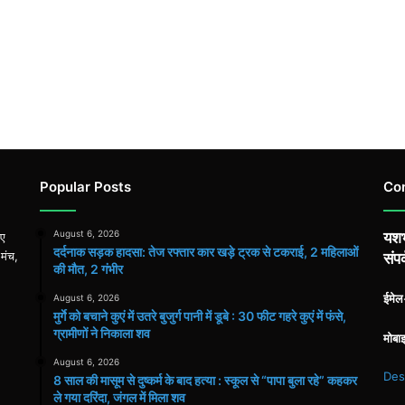
Popular Posts
Co
August 6, 2026
यशभ
िए
दर्दनाक सड़क हादसा: तेज रफ्तार कार खड़े ट्रक से टकराई, 2 महिलाओं
 मंच,
संपर
की मौत, 2 गंभीर
ईमे
August 6, 2026
मुर्गे को बचाने कुएं में उतरे बुजुर्ग पानी में डूबे : 30 फीट गहरे कुएं में फंसे,
ग्रामीणों ने निकाला शव
मोबा
August 6, 2026
Des
8 साल की मासूम से दुष्कर्म के बाद हत्या : स्कूल से “पापा बुला रहे” कहकर
ले गया दरिंदा, जंगल में मिला शव