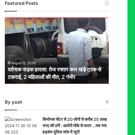
Featured Posts
दर्दनाक
सड़क
हादसा:
तेज
रफ्तार
कार
खड़े
August 6, 2026
ट्रक
दर्दनाक सड़क हादसा: तेज रफ्तार कार खड़े ट्रक से
से
टकराई, 2 महिलाओं की मौत, 2 गंभीर
टकराई,
2
महिलाओं
की
By yash
मौत,
2
गंभीर
कियोस्क सेंटर से 20 लोगों से करीब 25 लाख
रुपए की ठगी : आरोपी मौके से फरार …मच गया
हड़कंप पुलिस जांच में जुटी