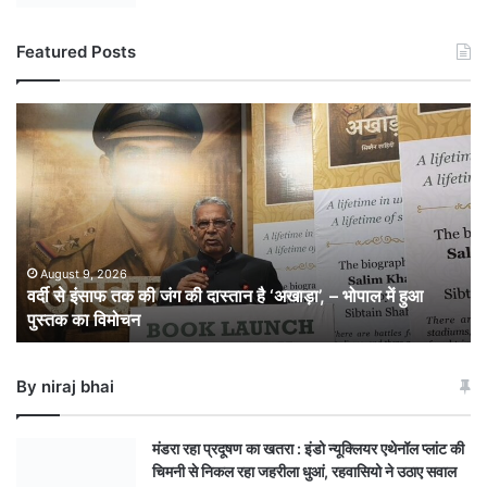
Featured Posts
वर्दी
से
इंसाफ
तक
की
जंग
की
दास्तान
August 9, 2026
वर्दी से इंसाफ तक की जंग की दास्तान है ‘अखाड़ा’, – भोपाल में हुआ
है
पुस्तक का विमोचन
‘अखाड़ा’,
–
भोपाल
By niraj bhai
में
हुआ
पुस्तक
मंडरा रहा प्रदूषण का खतरा : इंडो न्यूक्लियर एथेनॉल प्लांट की
का
चिमनी से निकल रहा जहरीला धुआं, रहवासियो ने उठाए सवाल
विमोचन