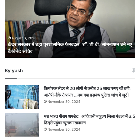
में
बड़ा
प्रशासनिक
फेरबदल,
डॉ.
टी.वी.
August 6, 2026
केंद्र सरकार में बड़ा प्रशासनिक फेरबदल, डॉ. टी.वी. सोमनाथन बने नए
सोमनाथन
कैबिनेट सचिव
बने
नए
कैबिनेट
By yash
सचिव
कियोस्क सेंटर से 20 लोगों से करीब 25 लाख रुपए की ठगी :
आरोपी मौके से फरार …मच गया हड़कंप पुलिस जांच में जुटी
November 30, 2024
यश भारत मौसम अपडेट : आदिवासी बाहुल्य जिला मंडला में 6.5
डिग्री पहुंचा न्यूनतम तापमान
November 30, 2024