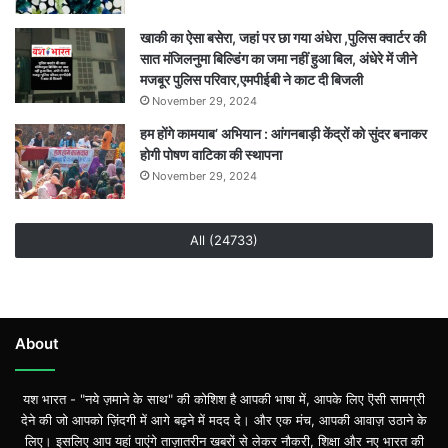
खाकी का ऐसा बसेरा, जहां पर छा गया अंधेरा ,पुलिस क्वार्टर की
सात मंजिलनुमा बिल्डिंग का जमा नहीं हुआ बिल, अंधेरे में जीने
मजबूर पुलिस परिवार,एमपीईबी ने काट दी बिजली
November 29, 2024
हम होंगे कामयाब’ अभियान : आंगनबाड़ी केंद्रों को सुंदर बनाकर
होगी पोषण वाटिका की स्थापना
November 29, 2024
All (24733)
About
यश भारत - "नये ज़माने के साथ" की कोशिश है आपकी भाषा में, आपके लिए ऎसी सामग्री
देने की जो आपको ज़िंदगी में आगे बढ़ने में मदद दे। और एक मंच, आपकी आवाज़ उठाने के
लिए। इसलिए आप यहां पाएंगे ताज़ातरीन खबरों से लेकर नौकरी, शिक्षा और नए भारत की