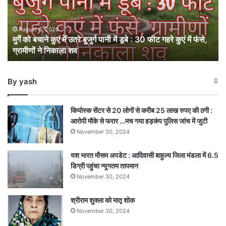
उतरे
बुजुर्ग
पानी
August 6, 2026
मुर्गे को बचाने कुएं में उतरे बुजुर्ग पानी में डूबे : 30 फीट गहरे कुएं में फंसे,
में
ग्रामीणों ने निकाला शव
डूबे
:
30
By yash
फीट
गहरे
कुएं
कियोस्क सेंटर से 20 लोगों से करीब 25 लाख रुपए की ठगी :
में
आरोपी मौके से फरार …मच गया हड़कंप पुलिस जांच में जुटी
फंसे,
November 30, 2024
ग्रामीणों
ने
यश भारत मौसम अपडेट : आदिवासी बाहुल्य जिला मंडला में 6.5
निकाला
डिग्री पहुंचा न्यूनतम तापमान
शव
November 30, 2024
श्रीराम शुक्ला को मातृ शोक
November 30, 2024