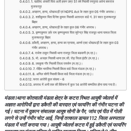
1. खालिद अंसारी पिता अली हसन उम्र 51 वर्ष निवासी रमपुरवा अर्वना बरूराज
मुजफरपुर
अपहरण, हत्या, धोखाधड़ी एवं NDPS Act के तहत कुल 05 गंभीर अपराध।
2. शशीकुमार पिता दिनेश कुमार निवासी अतरदार वार्ड नं. 31 सदर मुजफ्फरपुर
बिहार
अपहरण, हत्या, धोखाधड़ी के तहत कुल 06 गंभीर अपराध।
3. कृष्णकुमार उर्फ राम कृष्णकुमार पिता सुरेन्द्र सिंह राजपूत थाना पारूल जिला
मुजफ्फरपुर बिहार
डकैती, अपहरण, हत्या, हत्या का प्रयास, आर्म्स एक्ट धोखाधड़ी के तहत कुल 03
गंभीर अपराध।
4. राजेश ठाकुर निवासी थाना राजपुर जिला बडवानी (म.प्र.)।
5. मो. अजहर निवासी थाना एम.जी. रोड़ जिला इंदौर (म.प्र.)।
6. लवकुश गौर निवासी जिला रायसेन (म.प्र.)।
7. रोहित भारतिया निवासी किला वार्ड जिला मंडला (म.प्र.)।
8. अनिल सोनी निवासी किला वार्ड जिला मंडला (म.प्र.)।
फरार आरोपी कुल संख्या – 6
अपराध में अभी तक की विवेचना में कुल 14 आरोपी सम्मलित होना पाया गया है।
मंडला lथाना कोतवाली मंडला क्षेत्र के कटरा स्थित आयुषी ज्वेलर्स में
अज्ञात आरोपियों द्वारा डकैती की वारदात एवं फायरिंग की गंभीर घटना की
गई। घटना में दुकान संचालक आयुष सोनी के पैर, जांघ एवं पीठ में गोली
लगने से उन्हें गंभीर चोट आई, जिन्हें तत्काल डायल 112 जिला अस्पताल
मंडला में भर्ती कराया गया। आयुषी ज्वेलर्स कटरा में हुई डकैती एवं फायरिंग