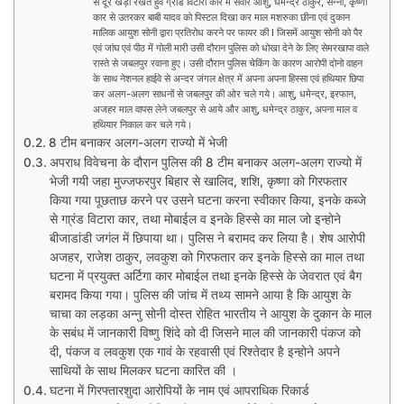
से दूर खड़ा रखते हुवे ग्रांड विटारा कार में सवार आशु, धमेंन्द्र ठाकुर, सन्नी, कृष्णा
कार से उतरकर बाबी यादव को पिस्टल दिखा कर माल मशरुका छीना एवं दुकान
मालिक आयुश सोनी द्वारा प्रतिरोध करने पर फायर की l जिसमें आयुश सोनी को पैर
एवं जांघ एवं पीठ में गोली मारी उसी दौरान पुलिस को धोखा देने के लिए सेमरखापा वाले
रास्ते से जबलपुर रवाना हुए। उसी दौरान पुलिस चेकिंग के कारण आरोपी दोनो वाहन
के साथ नेशनल हाईवे से अन्दर जंगल क्षेत्र में अपना अपना हिस्सा एवं हथियार छिपा
कर अलग-अलग साधनों से जबलपुर की ओर चले गये। आशु, धमेन्द्र, इरफान,
अजहर माल वापस लेने जबलपुर से आये और आशु, धमेन्द्र ठाकुर, अपना माल व
हथियार निकाल कर चले गये।
8 टीम बनाकर अलग-अलग राज्यो में भेजी
अपराध विवेचना के दौरान पुलिस की 8 टीम बनाकर अलग-अलग राज्यो में
भेजी गयी जहा मुज्जफरपुर बिहार से खालिद, शशि, कृष्णा को गिरफतार
किया गया पूछताछ करने पर उसने घटना करना स्वीकार किया, इनके कब्जे
से गा्रंड विटारा कार, तथा मोबाईल व इनके हिस्से का माल जो इन्होने
बीजाडांडी जगंल में छिपाया था। पुलिस ने बरामद कर लिया है। शेष आरोपी
अजहर, राजेश ठाकुर, लवकुश को गिरफतार कर इनके हिस्से का माल तथा
घटना में प्रयुक्त अर्टिगा कार मोबाईल तथा इनके हिस्से के जेवरात एवं बैग
बरामद किया गया। पुलिस की जांच में तथ्य सामने आया है कि आयुश के
चाचा का लड़का अन्नु सोनी दोस्त रोहित भारतीय ने आयुश के दुकान के माल
के सबंध में जानकारी विष्णु शिंदे को दी जिसने माल की जानकारी पंकज को
दी, पंकज व लवकुश एक गावं के रहवासी एवं रिश्तेदार है इन्होने अपने
साथियों के साथ मिलकर घटना कारित की ।
घटना में गिरफ्तारशुदा आरोपियों के नाम एवं आपराधिक रिकार्ड