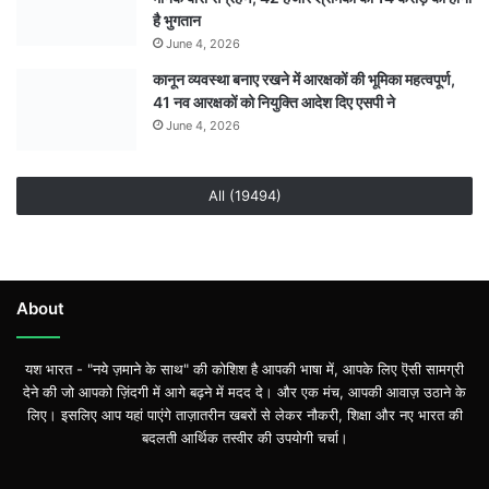
है भुगतान
June 4, 2026
कानून व्यवस्था बनाए रखने में आरक्षकों की भूमिका महत्वपूर्ण,
41 नव आरक्षकों को नियुक्ति आदेश दिए एसपी ने
June 4, 2026
All (19494)
About
यश भारत - "नये ज़माने के साथ" की कोशिश है आपकी भाषा में, आपके लिए ऎसी सामग्री
देने की जो आपको ज़िंदगी में आगे बढ़ने में मदद दे। और एक मंच, आपकी आवाज़ उठाने के
लिए। इसलिए आप यहां पाएंगे ताज़ातरीन खबरों से लेकर नौकरी, शिक्षा और नए भारत की
बदलती आर्थिक तस्वीर की उपयोगी चर्चा।