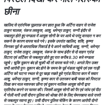
छीना
खालिद से प्रांरभिक पूछताछ कर ज्ञात हुआ कि अर्टिगा वाहन से राजेश
ठाकुर चालक, पंकज लवकुश, आशु, धमेन्द्र ठाकुर, सन्नी इंदौर से
जबलपुर होते हूए मण्डला में आयुश सोनी के घर आये थे परंतु वारदात न कर
सकने के कारण वापस चले गये। इसके उपरांत खालिद, शशि, कृष्णा
जिनका पूर्व से आपराधिक रिकार्ड है ये अपने साथियों आशु, सन्नी, धमेन्द्र
ठाकुर, राजेश ठाकुर, लवकुश, पंकज के साथ इंदौर से दो वाहन ग्रांड
विटारा एवं अर्टिका से जबलपुर होते हुए रात करीब 8.30 बजे मण्डला
पहुचे। चूकि दुकान बंद हो चुकी थी तो वापस चले गये। अगले दिन उक्त
सभी आरोपी पुनः दूकान बंद होने के समय के पूर्व मंडला पहूंचे एवं एक गाड़ी
अर्टिगा को घटना स्थल से दूर खड़ा रखते हुवे ग्रांड विटारा कार में सवार
आशु, धमेंन्द्र ठाकुर, सन्नी, कृष्णा कार से उतरकर बाबी यादव को पिस्टल
दिखा कर माल मशरुका छीना एवं दुकान मालिक आयुश सोनी द्वारा
प्रतिरोध करने पर फायर की l जिसमें आयुश सोनी को पैर एवं जांघ एवं पीठ
में गोली मारी उसी दौरान पुलिस को धोखा देने के लिए सेमरखापा वाले रास्ते
से जबलपुर रवाना हुए। उसी दौरान पुलिस चेकिंग के कारण आरोपी दोनो