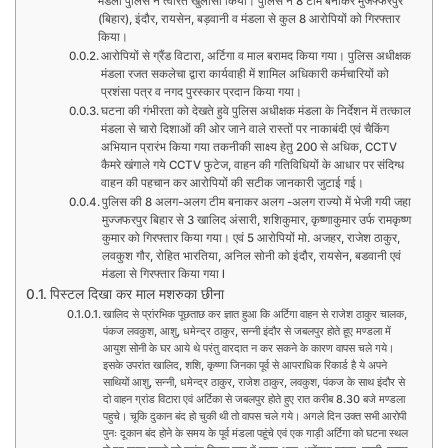
मंडला पुलिस ने त्वरित खुलासा किया। पुलिस ने 8 टीम बनाकर मुजफ्फरपुर
(बिहार), इंदौर, रायसेन, बड़वानी व मंडला से कुल 8 आरोपियों को गिरफ्तार
किया।
आरोपियों से ग्रैंड विटारा, अर्टिगा व माल बरामद किया गया। पुलिस अधीक्षक
मंडला रजत सकलेचा द्वारा कार्यवाही में शामिल अधिकारी कर्मचारियों को
प्रशंसा पत्र व नगद पुरस्कार प्रदान किया गया।
घटना की गंभीरता को देखते हुवे पुलिस अधीक्षक मंडला के निर्देशन में तत्काल
मंडला से चारो दिशाओं की ओर जाने वाले रास्तों पर नाकाबंदी एवं चैकिंग
अभियान प्रारंभ किया गया तकनीकी साक्ष्य हेतु 200 से अधिक, CCTV
कैमरे खंगाले गये CCTV फुटेज, वाहन की गतिविधियों के आधार पर संदिग्ध
वाहन की पहचान कर आरोपियों की सटीक जानकारी जुटाई गई।
पुलिस की 8 अलग-अलग टीम बनाकर अलग -अलग राज्यो में भेजी गयी जहा
मुज्जफरपुर बिहार से 3 खालिद अंसारी, शशिकुमार, कृष्णाकुमार उर्फ रामकृष्ण
कुमार को गिरफ्तार किया गया। एवं 5 आरोपियों मो. अजहर, राजेश ठाकुर,
लवकुश गौर, रोहित भारतिया, अनिल सोनी को इंदौर, रायसेन, बडवानी एवं
मंडला से गिरफ्तार किया गया l
पिस्टल दिखा कर माल मशरुका छीना
खालिद से प्रांरभिक पूछताछ कर ज्ञात हुआ कि अर्टिगा वाहन से राजेश ठाकुर चालक,
पंकज लवकुश, आशु, धमेन्द्र ठाकुर, सन्नी इंदौर से जबलपुर होते हूए मण्डला में
आयुश सोनी के घर आये थे परंतु वारदात न कर सकने के कारण वापस चले गये।
इसके उपरांत खालिद, शशि, कृष्णा जिनका पूर्व से आपराधिक रिकार्ड है ये अपने
साथियों आशु, सन्नी, धमेन्द्र ठाकुर, राजेश ठाकुर, लवकुश, पंकज के साथ इंदौर से
दो वाहन ग्रांड विटारा एवं अर्टिका से जबलपुर होते हुए रात करीब 8.30 बजे मण्डला
पहुचे। चूकि दुकान बंद हो चुकी थी तो वापस चले गये। अगले दिन उक्त सभी आरोपी
पुनः दूकान बंद होने के समय के पूर्व मंडला पहूंचे एवं एक गाड़ी अर्टिगा को घटना स्थल