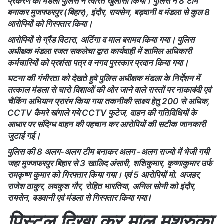
प्रकरण का मंडला पुलिस ने त्वरित खुलासा किया। पुलिस ने 8 टीम
बनाकर मुजफ्फरपुर (बिहार), इंदौर, रायसेन, बड़वानी व मंडला से कुल 8
आरोपियों को गिरफ्तार किया।
आरोपियों से ग्रैंड विटारा, अर्टिगा व माल बरामद किया गया। पुलिस
अधीक्षक मंडला रजत सकलेचा द्वारा कार्यवाही में शामिल अधिकारी
कर्मचारियों को प्रशंसा पत्र व नगद पुरस्कार प्रदान किया गया।
घटना की गंभीरता को देखते हुवे पुलिस अधीक्षक मंडला के निर्देशन में
तत्काल मंडला से चारो दिशाओं की ओर जाने वाले रास्तों पर नाकाबंदी एवं
चैकिंग अभियान प्रारंभ किया गया तकनीकी साक्ष्य हेतु 200 से अधिक,
CCTV कैमरे खंगाले गये CCTV फुटेज, वाहन की गतिविधियों के
आधार पर संदिग्ध वाहन की पहचान कर आरोपियों की सटीक जानकारी
जुटाई गई।
पुलिस की 8 अलग-अलग टीम बनाकर अलग -अलग राज्यो में भेजी गयी
जहा मुज्जफरपुर बिहार से 3 खालिद अंसारी, शशिकुमार, कृष्णाकुमार उर्फ
रामकृष्ण कुमार को गिरफ्तार किया गया। एवं 5 आरोपियों मो. अजहर,
राजेश ठाकुर, लवकुश गौर, रोहित भारतिया, अनिल सोनी को इंदौर,
रायसेन, बडवानी एवं मंडला से गिरफ्तार किया गया l
पिस्टल दिखा कर माल मशरुका