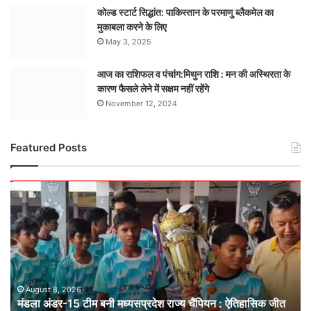
कोल्ड स्टार्ट सिद्धांत: पाकिस्तान के परमाणु ब्लैकमेल का
मुकाबला करने के लिए
May 3, 2025
आज का राशिफल व पंचांग:मिथुन राशि : मन की अस्थिरता के
कारण फैसले लेने में सक्षम नहीं रहेंगे
November 12, 2024
Featured Posts
मंडला
अंडर-15
टीम
बनी
मध्यसप्रदेश
राज्य
चैंपियन
: ऐतिहासिक
August 8, 2026
मंडला अंडर-15 टीम बनी मध्यसप्रदेश राज्य चैंपियन : ऐतिहासिक जीत
जीत