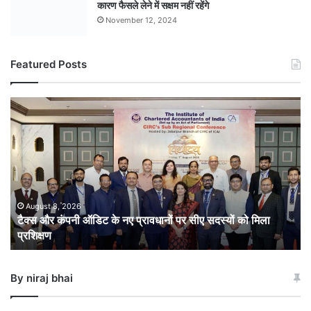
कारण फैसले लेने में सक्षम नहीं रहेंगे
November 12, 2024
Featured Posts
टैक्स
और
कंपनी
ऑडिट
के
नए
प्रावधानों
पर
August 8, 2026
टैक्स और कंपनी ऑडिट के नए प्रावधानों पर सीए सदस्यों को मिला
सीए
प्रशिक्षण
सदस्यों
को
मिला
By niraj bhai
प्रशिक्षण