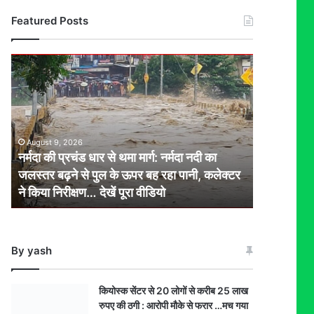
Featured Posts
नर्मदा
की
प्रचंड
धार
से
थमा
August 9, 2026
मार्ग:
नर्मदा की प्रचंड धार से थमा मार्ग: नर्मदा नदी का
नर्मदा
जलस्तर बढ़ने से पुल के ऊपर बह रहा पानी, कलेक्टर
नदी
ने किया निरीक्षण… देखें पूरा वीडियो
का
जलस्तर
बढ़ने
से
By yash
पुल
के
ऊपर
कियोस्क सेंटर से 20 लोगों से करीब 25 लाख
बह
रुपए की ठगी : आरोपी मौके से फरार …मच गया
रहा