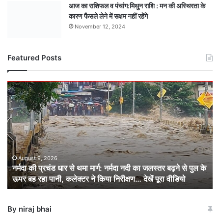
आज का राशिफल व पंचांग:मिथुन राशि : मन की अस्थिरता के
कारण फैसले लेने में सक्षम नहीं रहेंगे
November 12, 2024
Featured Posts
नर्मदा
की
प्रचंड
धार
से
थमा
मार्ग:
नर्मदा
August 9, 2026
नर्मदा की प्रचंड धार से थमा मार्ग: नर्मदा नदी का जलस्तर बढ़ने से पुल के
नदी
ऊपर बह रहा पानी, कलेक्टर ने किया निरीक्षण… देखें पूरा वीडियो
का
जलस्तर
बढ़ने
By niraj bhai
से
पुल