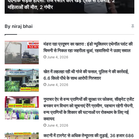
दर्दनाक सड़क हादसा: तेज रफ्तार कार खड़े ट्रक से टकराई, 2
से
महिलाओं की मौत, 2 गंभीर
टकराई,
2
महिलाओं
By niraj bhai
की
मौत,
2
मंडरा रहा प्रदूषण का खतरा : इंडो न्यूक्लियर एथेनॉल प्लांट की
गंभीर
चिमनी से निकल रहा जहरीला धुआं, रहवासियो ने उठाए सवाल
June 4, 2026
खेत में लहलहा रही थी गांजे की फसल, पुलिस ने की कार्रवाई,
6.6 किलो पौधे के साथ आरोपी गिरफ्तार
June 4, 2026
गुप्तचर ऐप से वन्य प्राणियों की सुरक्षा पर फोकस, सीक्रेट एजेंट
बनकर वन विभाग को सूचनाएं देेंगे ग्रामीण, पहचान रहेगी गोपनी,
वन्य प्राणियों के शिकार की घटनाओं पर रोकथाम के लिए नई
कवायद
June 4, 2026
कटनी में टारगेट से अधिक तेन्दूपत्ता की तुड़ाई, 36 हजार 686