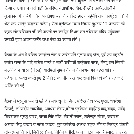
माल्यार्पण करेंगे। यहां से शहर कांग्रेस कार्यालय पहुंचने पर उनका भव्य स्वागत
किया जाएगा। वे यहां पार्टी के वरिष्ठ नेताओं पदाधिकारी और कार्यकर्ताओं से
मुलाकात भी करेंगे। नेता प्रतिपक्ष यहां से सर्किट हाउस पहुंचेंगे तथा कांग्रेसजनों से
भेंट कर रात्रि विश्राम करेंगे। नेता प्रतिपक्ष उमंग सिंघार बुधवार 12 फरवरी को
सुबह संत रविदास जी की जयंती पर कर्रापुर स्थित संत रविदास मंदिर पहुंचकर
उनकी पूजा अर्चना करेंगे तथा बंडा को रवाना होंगे।
बैठक के अंत में वरिष्ठ कांग्रेस नेता व उद्योगपति गुलाब चंद जैन, पूर्व उप महापौर
संतोष पाण्डे के भाई राजेश पाण्डे व चाची श्रीमती शकुंतला पाण्डे, विष्णु दत्त तिवारी,
बालकिशन यादव (चंदेल), श्रीमती सुमन दीवान के निधन पर गहरा शोक व
संवेदनाएं व्यक्त करते हुए 2 मिनिट का मौन रख कर सभी दिवंगतों को श्रद्धांजलि
अर्पित की गई।
बैठक में प्रमुख रूप से पूर्व विधायक सुनील जैन, वरिष्ठ नेता पप्पू गुप्ता, चक्रेश
सिंघई, डॉ संदीप सबलोक, अवधेश तोमर,वनेता प्रतिपक्ष बाबूसिंह बब्बू यादव, पार्षद
शिवशंकर गुड्डू यादव, ऋचा सिंह गोंड, रोशनी खान, शैलेन्द्र तोमर, सेवादल
अध्यक्ष सिंटू कटारे व महेश जाटव, युवा कांग्रेस अध्यक्ष राहुल चौबे व जितेंद्र चौधरी,
दीनदयाल तिवारी, जितेंद्र रोहन, नितिन पचौरी, पवन जाटव, जय रैकवार, शाहरुख