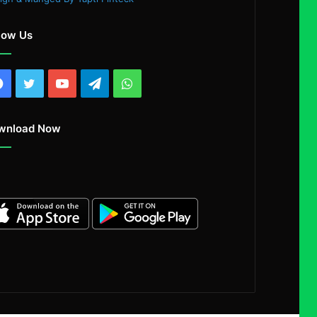
low Us
Facebook
Twitter
YouTube
Telegram
WhatsApp
wnload Now