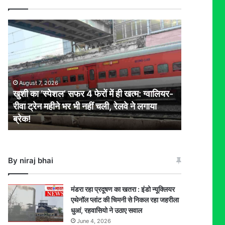
खुशी
का
‘स्पेशल’
सफर
4
फेरों
August 7, 2026
में
खुशी का ‘स्पेशल’ सफर 4 फेरों में ही खत्म: ग्वालियर-
ही
रीवा ट्रेन महीने भर भी नहीं चली, रेलवे ने लगाया
खत्म:
ब्रेक!
ग्वालियर-
रीवा
ट्रेन
महीने
By niraj bhai
भर
भी
नहीं
मंडरा रहा प्रदूषण का खतरा : इंडो न्यूक्लियर
चली,
एथेनॉल प्लांट की चिमनी से निकल रहा जहरीला
रेलवे
धुआं, रहवासियो ने उठाए सवाल
ने
June 4, 2026
लगाया