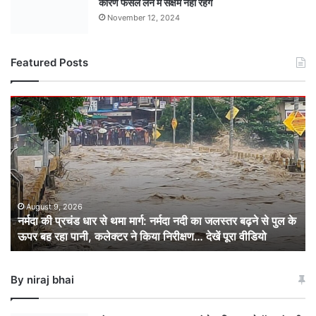
कारण फैसले लेने में सक्षम नहीं रहेंगे
November 12, 2024
Featured Posts
नर्मदा
की
प्रचंड
धार
से
थमा
मार्ग:
नर्मदा
August 9, 2026
नर्मदा की प्रचंड धार से थमा मार्ग: नर्मदा नदी का जलस्तर बढ़ने से पुल के
नदी
ऊपर बह रहा पानी, कलेक्टर ने किया निरीक्षण… देखें पूरा वीडियो
का
जलस्तर
बढ़ने
By niraj bhai
से
पुल
के