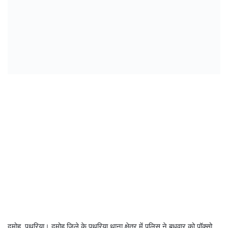
दमोह, पथरिया। दमोह जिले के पथरिया थाना क्षेत्र में पुलिस ने बुधवार को पॉक्सो