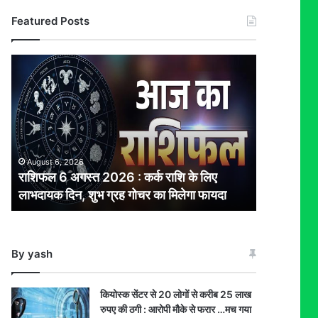
Featured Posts
राशिफल
6
अगस्त
2026
:
कर्क
राशि
August 6, 2026
के
राशिफल 6 अगस्त 2026 : कर्क राशि के लिए
लिए
लाभदायक दिन, शुभ ग्रह गोचर का मिलेगा फायदा
लाभदायक
दिन,
शुभ
ग्रह
By yash
गोचर
का
मिलेगा
कियोस्क सेंटर से 20 लोगों से करीब 25 लाख
फायदा
रुपए की ठगी : आरोपी मौके से फरार …मच गया